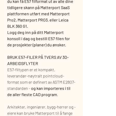
du kan få E57 filformat ut av alle dine 
tidligere skann på Matterport SaaS 
plattformen utført med Matterport 
Pro2, Matterport PRO3, eller Leica 
BLK 360 G1. 
Logg deg inn på ditt Matterport 
konsoll i dag og bestill E57 filen for 
de prosjekter (planer) du ønsker.
BRUK E57-FILER PÅ TVERS AV 3D-
ARBEIDSFLYTER
E57-filtypen er et kompakt, 
leverandør-nøytralt pointcloud-
format som er definert av ASTM E2807-
standarden - 
og kan importeres i til 
de aller fleste CAD program
.
Arkitekter, ingeniører, bygg-herrer og -
eiere kan bruke Matterport til å fange 