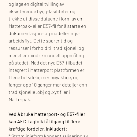
og lage en digital tvilling av 
eksisterende bygg-fasiliteter og 
trekke ut disse dataene i form av en 
Matterpak- eller E57-fil for å starte en 
dokumentasjon- og modellerings-
arbeidsflyt. Dette sparer tid og 
ressurser i forhold til tradisjonell og 
mer eller mindre manuell oppmåling 
på stedet. Med det nye E57-tilbudet 
integrert i Matterport plattformen er 
filene betydelig mer nøyaktige, og 
fanger opp 10 ganger mer detaljer enn 
tradisjonelle .obj og .xyz filer i 
Matterpak.
Ved å bruke Matterport- og E57-filer 
kan AEC-fagfolk få tilgang til flere 
kraftige fordeler, inkludert:
* Strømlinjeform konseptualisering av 