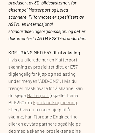
produsert av 3D-bildesystemer, for 
eksempel Matterport og Leica 
scannere. Filformatet er spesifisert av 
ASTM, en internasjonal 
standardiseringsorganisasjon, og det er 
dokumentert i ASTM E2807-standarden.
KOM I GANG MED E57 fil-utveksling
Hvis du allerede har en Matterport-
skanning av prosjektet ditt, er E57 
tilgjengelig for kjøp og nedlasting 
under menyen "ADD-ONS". Hvis du 
trenger maskinvare for å skanne, kan 
du kjøpe 
Matterport
 (og/eller Leica 
BLK360) fra 
Fjordane Engineering
. 
Eller, hvis du trenger hjelp til å 
skanne, kan Fjordane Engineering, 
eller en av våre partnere også hjelpe 
deg med å skanne  prosjektene dine 