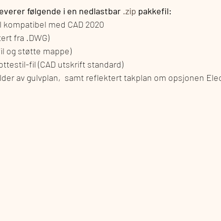
everer følgende i en
nedlastbar
 .zip
 pakkefil:
l kompatibel med CAD 2020
tert fra .DWG)
il og støtte mappe)
testil-fil (CAD utskrift standard)
der av gulvplan,  samt reflektert takplan om opsjonen Elect