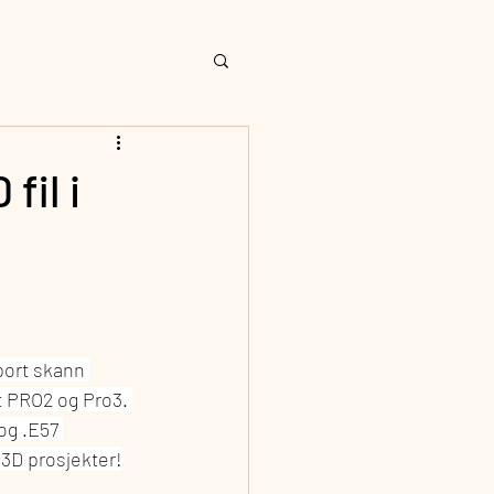
fil i
port skann 
t PRO2 og Pro3. 
og .E57 
 3D prosjekter!