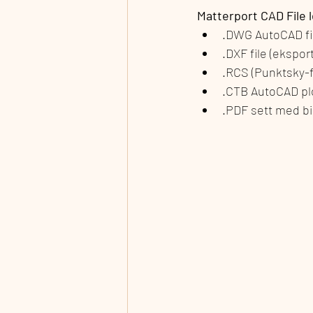
Matterport CAD File l
.DWG AutoCAD fi
.DXF file (ekspor
.RCS (Punktsky-f
.CTB AutoCAD plot
.PDF sett med bil