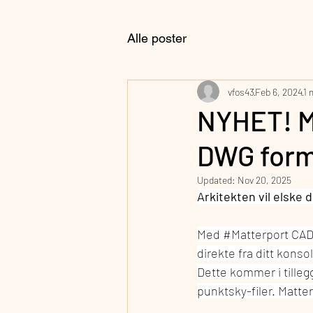
Alle poster
vfos43
Feb 6, 2024
1 
NYHET! Ma
DWG for
Updated:
Nov 20, 2025
Arkitekten vil elske 
Med 
#Matterport
 CAD
direkte fra ditt kons
Dette kommer i tilleg
punktsky-filer. Matter