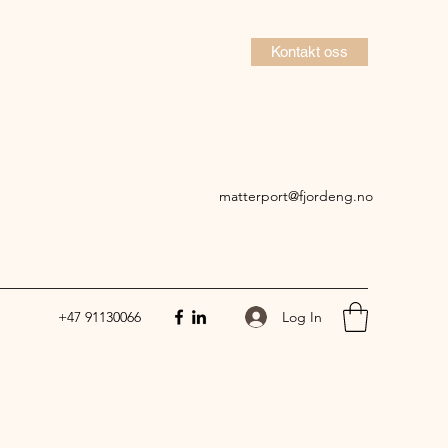
Kontakt oss
matterport@fjordeng.no
Log In
+47 91130066