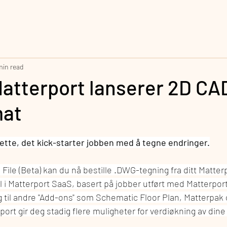
min read
tterport lanserer 2D CAD 
mat
dette, det kick-starter jobben med å tegne endringer.
 File (Beta) kan du nå bestille .DWG-tegning fra ditt Matter
oll i Matterport SaaS, basert på jobber utført med Matterpor
g til andre "Add-ons" som Schematic Floor Plan, Matterpak 
port gir deg stadig flere muligheter for verdiøkning av dine