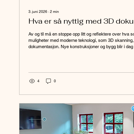
3. juni 2026
∙
2
min
Hva er så nyttig med 3D dok
Av og til må en stoppe opp litt og reflektere over hva s
muligheter med moderne teknologi, som 3D skanning, 
dokumentasjon. Nye konstruksjoner og bygg blir i dag d
visialisert tredimensjonalt, ikke som før, da en gjerne ku
på papir, altså todimensjonalt. Her er samme konstruks
og 3D. Forskjellen er i hovedsak at 3D viser dybde i til
bredde. En digital tegning i et CAD (Computer...
4
0