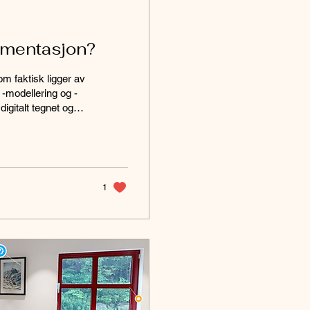
umentasjon?
om faktisk ligger av
-modellering og -
igitalt tegnet og
n tegnet at "flatt"
jon visualisert i 2D
legg til høyde og
1