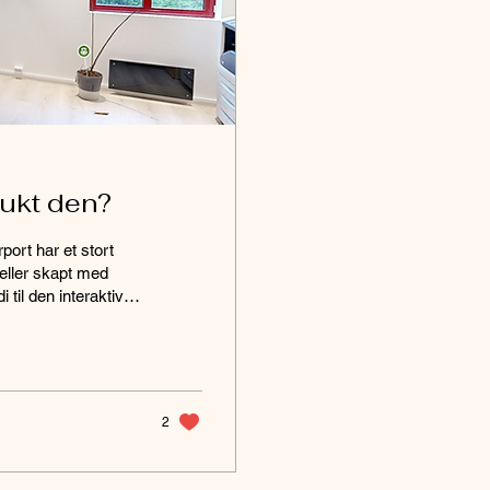
rukt den?
port har et stort
deller skapt med
 til den interaktive
e en modell i ditt
egge inn merker der
jon. Det kan være alt
2