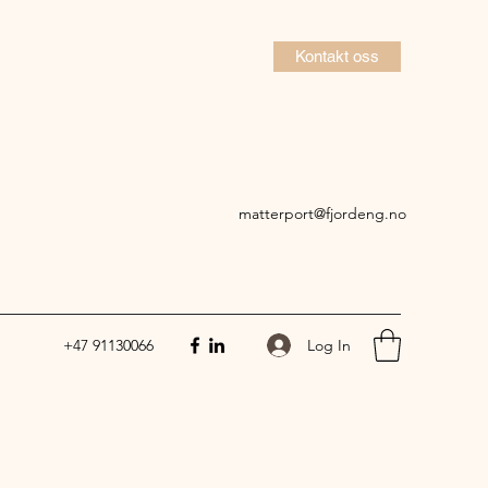
Kontakt oss
matterport@fjordeng.no
Log In
+47 91130066