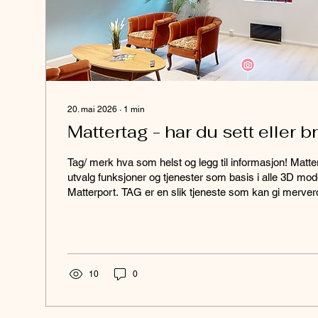
20. mai 2026
∙
1
min
Mattertag - har du sett eller b
Tag/ merk hva som helst og legg til informasjon! Matter
utvalg funksjoner og tjenester som basis i alle 3D mo
Matterport. TAG er en slik tjeneste som kan gi merverdi
"walk trough" modellen du alltid får med Matterport. Åpn
konsoll, gå til EDIT og finn ikonet for TAGS og start l
du har interessepunkt som skal gi ytterligere informas
i fra ren tekst til PDF-dokumenter, video, bilder...
10
0