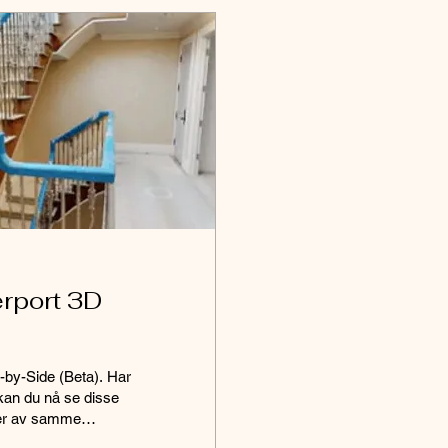
rport 3D
by-Side (Beta). Har
 kan du nå se disse
oner av samme
de ved side. I