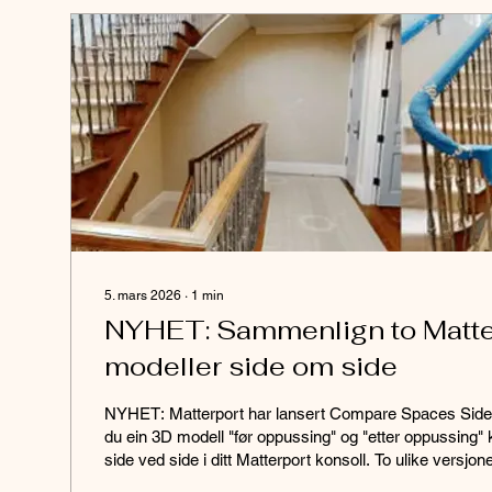
5. mars 2026
∙
1
min
NYHET: Sammenlign to Matte
modeller side om side
NYHET: Matterport har lansert Compare Spaces Side-
du ein 3D modell "før oppussing" og "etter oppussing"
side ved side i ditt Matterport konsoll. To ulike versj
prosjekt, gjerne skannet i ulike tidsrom kan nå vises si