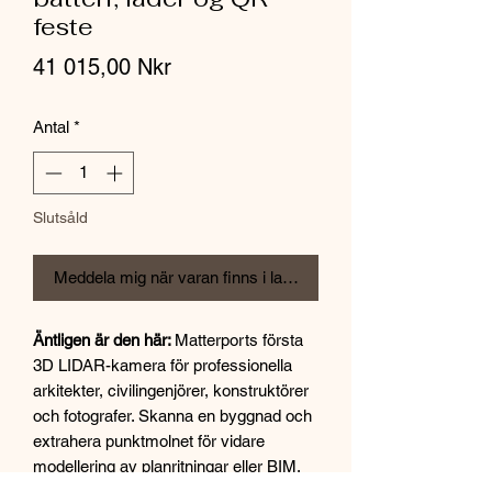
feste
Pris
41 015,00 Nkr
Antal
*
Slutsåld
Meddela mig när varan finns i lager
Äntligen är den här:
Matterports första
3D LIDAR-kamera för professionella
arkitekter, civilingenjörer, konstruktörer
och fotografer. Skanna en byggnad och
extrahera punktmolnet för vidare
modellering av planritningar eller BIM,
och/eller presentera detta med