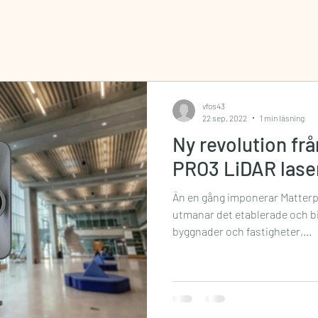
vfos43
22 sep. 2022
1 min läsning
Ny revolution frå
PRO3 LiDAR lase
Än en gång imponerar Matterp
utmanar det etablerade och bid
byggnader och fastigheter,...