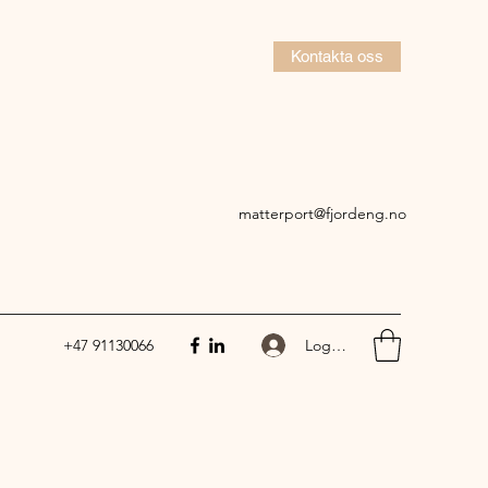
Kontakta oss
matterport@fjordeng.no
Logga in
+47 91130066