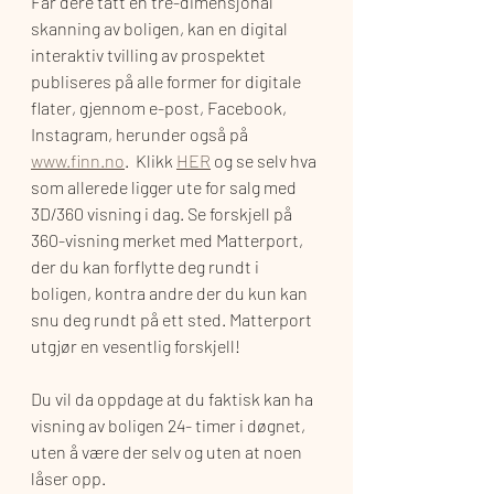
Får dere tatt en tre-dimensjonal 
skanning av boligen, kan en digital 
interaktiv tvilling av prospektet 
publiseres på alle former for digitale 
flater, gjennom e-post, Facebook, 
Instagram, herunder også på 
www.finn.no
.  Klikk 
HER
 og se selv hva 
som allerede ligger ute for salg med 
3D/360 visning i dag. Se forskjell på 
360-visning merket med Matterport, 
der du kan forflytte deg rundt i 
boligen, kontra andre der du kun kan 
snu deg rundt på ett sted. Matterport 
utgjør en vesentlig forskjell!
Du vil da oppdage at du faktisk kan ha 
visning av boligen 24- timer i døgnet, 
uten å være der selv og uten at noen 
låser opp.