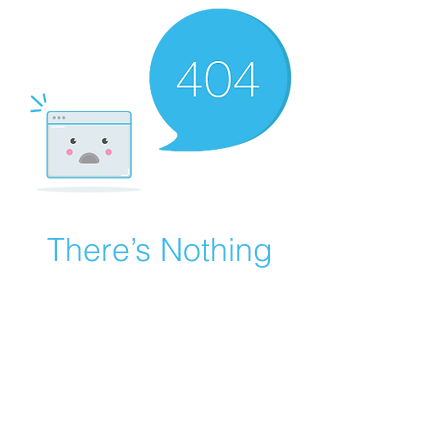
There’s Nothing
Here...
We can’t find the page you’re looking for.
Check the URL, or head back home.
Go Home